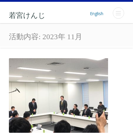
English
若宮けんじ
月: 2023年11月
活動内容:
2023年 11月