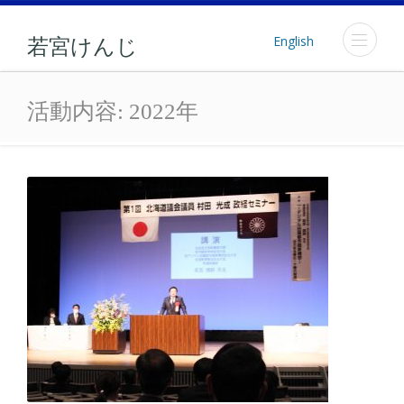
English
若宮けんじ
年: 2022年
活動内容:
2022年