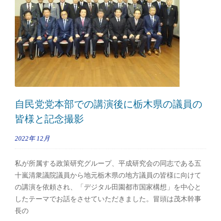
自民党党本部での講演後に栃木県の議員の
皆様と記念撮影
2022年
12月
私が所属する政策研究グループ、平成研究会の同志である五
十嵐清衆議院議員から地元栃木県の地方議員の皆様に向けて
の講演を依頼され、「デジタル田園都市国家構想」を中心と
したテーマでお話をさせていただきました。冒頭は茂木幹事
長の