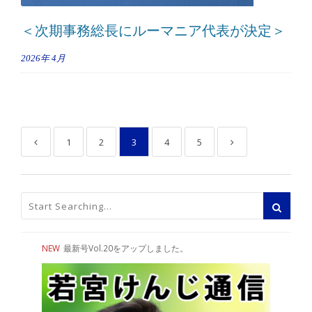
＜次期事務総長にルーマニア代表が決定＞
2026年
4月
1
2
3
4
5
NEW
最新号Vol.20をアップしました。