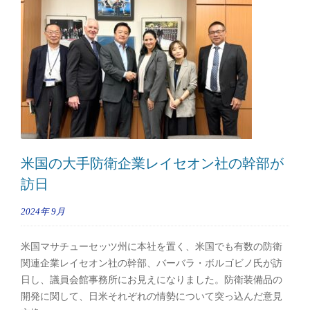
米国の大手防衛企業レイセオン社の幹部が
訪日
2024年
9月
米国マサチューセッツ州に本社を置く、米国でも有数の防衛
関連企業レイセオン社の幹部、バーバラ・ボルゴビノ氏が訪
日し、議員会館事務所にお見えになりました。防衛装備品の
開発に関して、日米それぞれの情勢について突っ込んだ意見