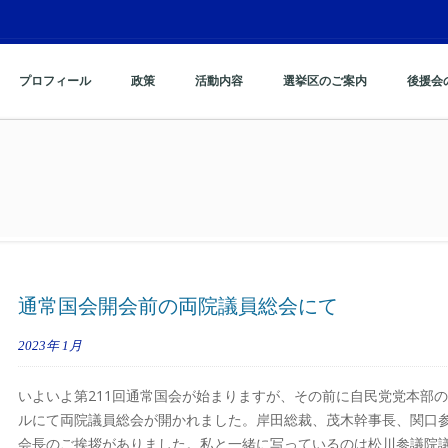
プロフィール
政策
活動内容
選挙区のご案内
後援会
通常国会開会前の両院議員総会にて
2023年
1月
いよいよ第211回通常国会が始まりますが、その前に自民党党本部
ルにて両院議員総会が開かれました。岸田総裁、茂木幹事長、関口
会長のご挨拶がありました。私と一緒に写っているのは松川参議院