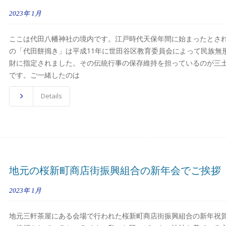
2023年
1月
ここは代田八幡神社の境内です。江戸時代天保年間に始まったとさ
の「代田餅搗き」は平成11年に世田谷区教育委員会によって民族無
財に指定されました。その伝統行事の保存維持を担っているのが三
です。ご一緒したのは
Details
地元の桜新町商店街振興組合の新年会でご挨拶
2023年
1月
地元三軒茶屋にある会場で行われた桜新町商店街振興組合の新年祝