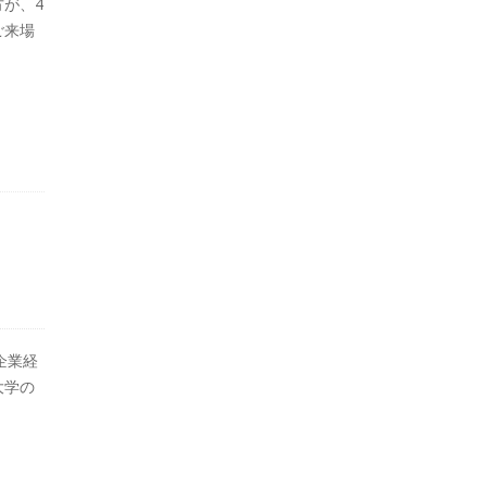
が、4
ご来場
企業経
大学の