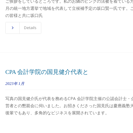
ご挨拶をしているところです。私のお隣のピンクの法被を着ている方
月の統一地方選挙で地域を代表して立候補予定の坂口賢一氏です。
の皆様と共に坂口氏
Details
CPA 会計学院の国見健介代表と
2023年
1月
写真の国見健介氏が代表を務めるCPA 会計学院主催の公認会計士・
営者との懇親会に伺いました。お招きくださった国見氏は慶應義塾
後輩でもあり、多角的なビジネスを展開されています。