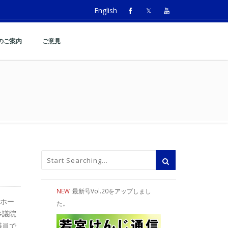
English
のご案内
ご意見
NEW
最新号Vol.20をアップしまし
のホー
た。
参議院
議員で