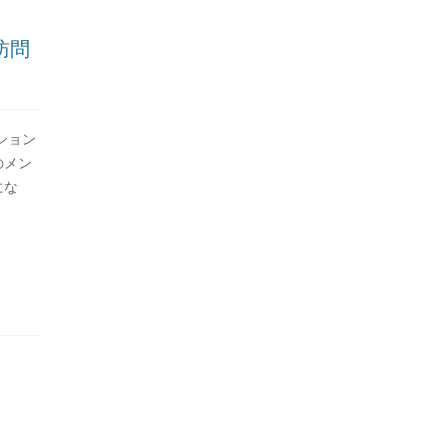
訪問
ション
のメン
にな