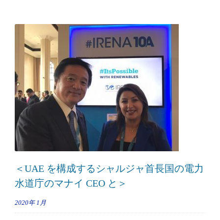
＜UAE を構成するシャルジャ首長国の電力
水道庁のマナイ CEO と＞
2020年
1月