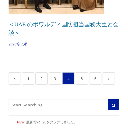
＜UAE のボワルディ国防担当国務大臣と会
談＞
2020年
1月
1
2
3
4
5
6
NEW
最新号Vol.20をアップしました。