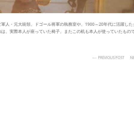
軍人・元大統領、ドゴール将軍の執務室や、1900～20年代に活躍した
のは、実際本人が座っていた椅子、またこの机も本人が使っていたもの
。
PREVIOUS POST
N