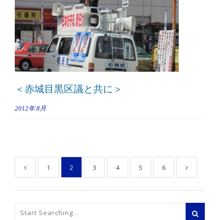
＜赤城目黒区議と共に＞
2012年
8月
1
2
3
4
5
6