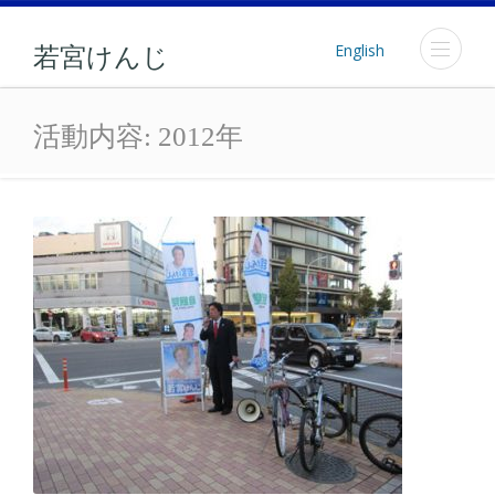
English
若宮けんじ
年: 2012年
活動内容:
2012年