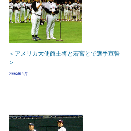
＜アメリカ大使館主将と若宮とで選手宣誓
＞
2006年
3月