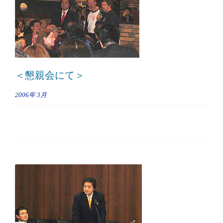
＜懇親会にて＞
2006年
3月