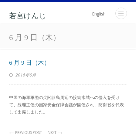
English
若宮けんじ
6 月 9 日（木）
6 月 9 日（木）
6 月 9 日（木）
2016年6月
中国の海軍軍艦の尖閣諸島周辺の接続水域への侵入を受け
て、総理主催の国家安全保障会議が開催され、防衛省を代表
して出席しました。
PREVIOUS POST
NEXT