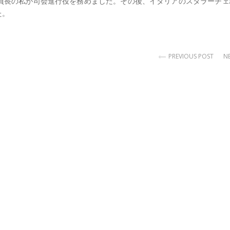
員長の私が司会進行役を務めました。その後、イタリアのスタラーチェ
た。
PREVIOUS POST
N