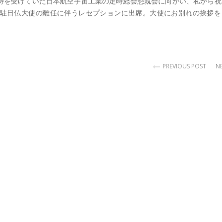
待を受けていた日本航空宇宙工業の定時総会懇親会に向かい、私から祝
駐日仏大使の離任に伴うレセプションに出席。大使にお別れの挨拶を
PREVIOUS POST
N