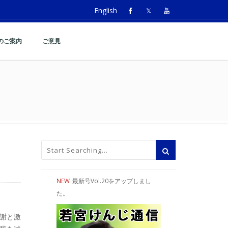
English
のご案内
ご意見
NEW
最新号Vol.20をアップしまし
た。
謝と激