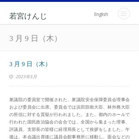
English
若宮けんじ
3 月 9 日（木）
3 月 9 日（木）
3 月 9 日（木）
2023年3月
衆議院の委員室で開催された、衆議院安全保障委員会理事会
および委員会に出席。委員会では浜田防衛大臣、林外務大臣
の所信に対する質疑が行われました。また、都内のホールで
行われた国民政治協会の会合では、全国から集まった理事、
評議員、支部長の皆様に経理局長として挨拶をしました。午
後は、本会議出席後に議員会館事務所に移動し、面会などの