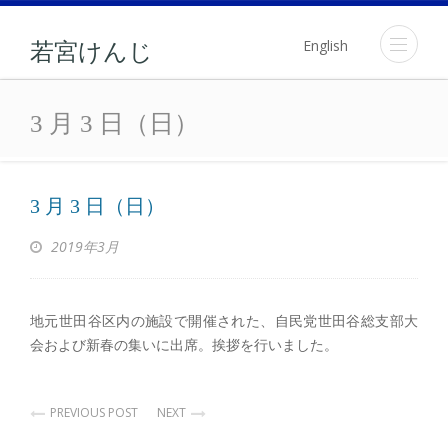
English
若宮けんじ
3 月 3 日（日）
3 月 3 日（日）
3 月 3 日（日）
2019年3月
地元世田谷区内の施設で開催された、自民党世田谷総支部大
会および新春の集いに出席。挨拶を行いました。
PREVIOUS POST
NEXT