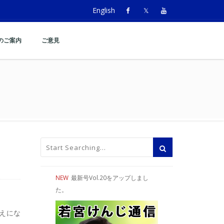
English
のご案内
ご意見
NEW
最新号Vol.20をアップしまし
た。
えにな