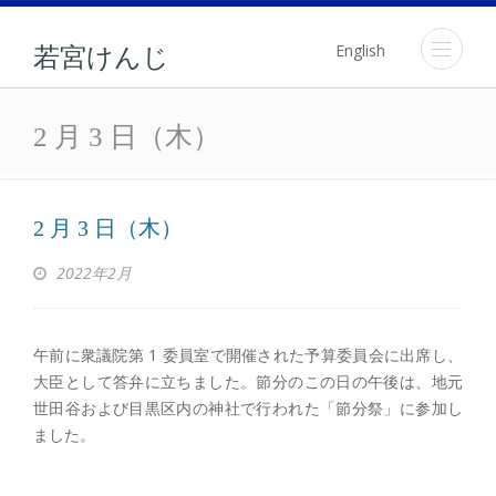
English
若宮けんじ
2 月 3 日（木）
2 月 3 日（木）
2 月 3 日（木）
2022年2月
午前に衆議院第 1 委員室で開催された予算委員会に出席し、
大臣として答弁に立ちました。節分のこの日の午後は、地元
世田谷および目黒区内の神社で行われた「節分祭」に参加し
ました。