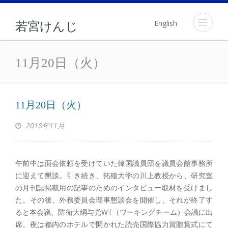
English
若宮けんじ
11月20日（火）
11月20日（火）
11月20日（火）
2018年11月
午前中は面会依頼を受けていた韓国議員団を議員会館事務所
に迎えて懇談。引き続き、拓殖大学の川上教授から、研究室
の月刊誌掲載用の記事のためのインタビュー取材を受けまし
た。その後、外務委員会理事懇談会を開催し、それが終了す
ると本会議、防衛大綱与党WT（ワーキングチーム）会議に出
席。夜は都内のホテルで開かれた読売国際協力賞贈賞式にて