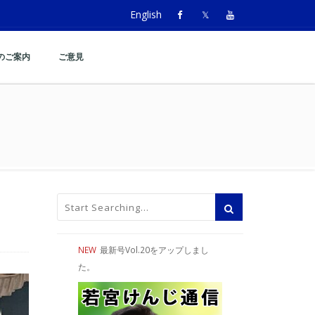
English
のご案内
ご意見
でご挨拶
NEW
最新号Vol.20をアップしまし
た。