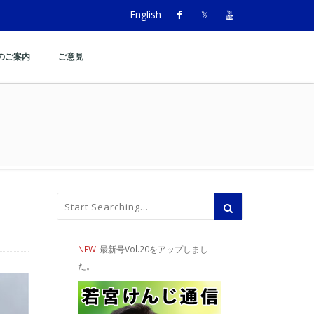
English
のご案内
ご意見
を視察
NEW
最新号Vol.20をアップしまし
た。