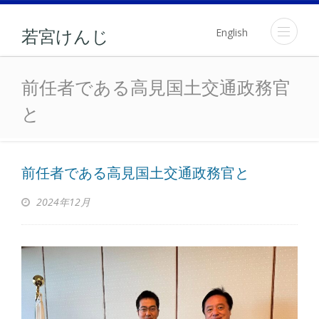
English
若宮けんじ
前任者である高見国土交通
前任者である高見国土交通政務官
と
前任者である高見国土交通政務官と
2024年12月