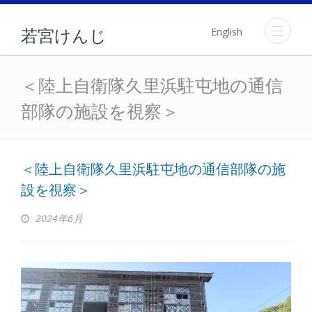
English
若宮けんじ
＜陸上自衛隊久里浜駐屯地
＜陸上自衛隊久里浜駐屯地の通信
部隊の施設を視察＞
＜陸上自衛隊久里浜駐屯地の通信部隊の施
設を視察＞
2024年6月