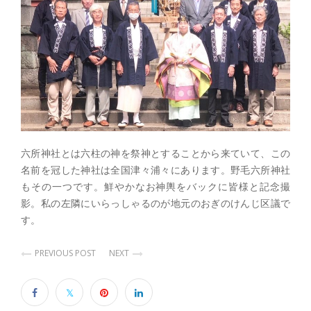
六所神社とは六柱の神を祭神とすることから来ていて、この
名前を冠した神社は全国津々浦々にあります。野毛六所神社
もその一つです。鮮やかなお神輿をバックに皆様と記念撮
影。私の左隣にいらっしゃるのが地元のおぎのけんじ区議で
す。
PREVIOUS POST
NEXT