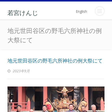
English
若宮けんじ
地元世田谷区の野毛六所神
地元世田谷区の野毛六所神社の例
大祭にて
地元世田谷区の野毛六所神社の例大祭にて
2023年9月