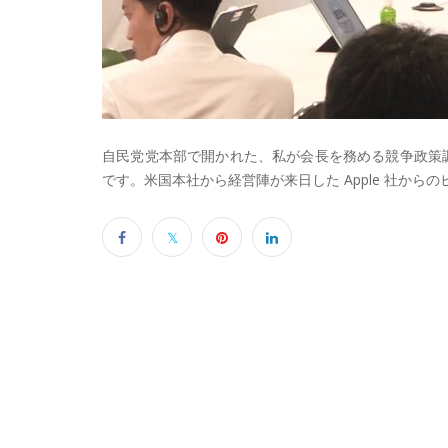
自民党党本部で開かれた、私が会長を務める競争政策調
です。米国本社から経営陣が来日した Apple 社か