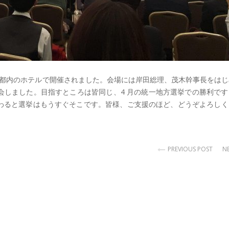
」が都内のホテルで開催されました。会場には岸田総理、茂木幹事長をは
会しました。目指すところは皆同じ、4 月の統一地方選挙での勝利です
わると選挙はもうすぐそこです。皆様、ご支援のほど、どうぞよろしく
PREVIOUS POST
N