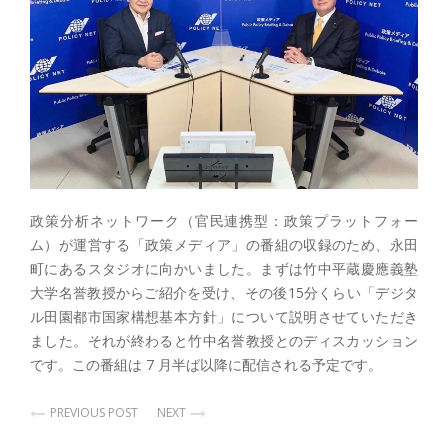
政策分析ネットワーク（官民連携型：政策プラットフォー
ム）が運営する「政策メディア」の番組の収録のため、永田
町にあるスタジオに向かいました。まずは竹中平蔵慶應義塾
大学名誉教授からご紹介を受け、その後15分くらい「デジタ
ル田園都市国家構想基本方針」について説明させていただき
ました。それが終わると竹中名誉教授とのディスカッション
です。この番組は 7 月半ば以降に配信される予定です。
PREVIOUS POST
NEXT