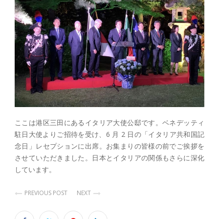
ここは港区三田にあるイタリア大使公邸です。ベネデッティ
駐日大使よりご招待を受け、6 月 2 日の「イタリア共和国記
念日」レセプションに出席。お集まりの皆様の前でご挨拶を
させていただきました。日本とイタリアの関係もさらに深化
しています。
PREVIOUS POST
NEXT