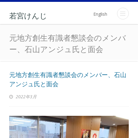
English
若宮けんじ
元地方創生有識者懇談会の
元地方創生有識者懇談会のメンバ
ー、石山アンジュ氏と面会
元地方創生有識者懇談会のメンバー、石山
アンジュ氏と面会
2022年3月