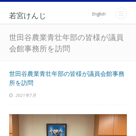
English
若宮けんじ
世田谷農業青壮年部の皆
世田谷農業青壮年部の皆様が議員
会館事務所を訪問
世田谷農業青壮年部の皆様が議員会館事務
所を訪問
2021年7月