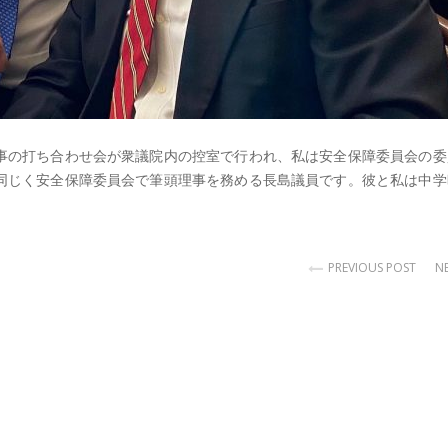
事の打ち合わせ会が衆議院内の控室で行われ、私は安全保障委員会の委
同じく安全保障委員会で筆頭理事を務める長島議員です。彼と私は中学
PREVIOUS POST
N