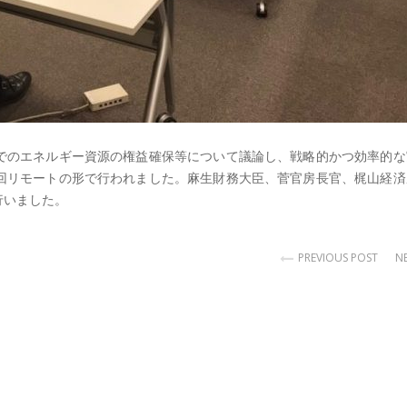
でのエネルギー資源の権益確保等について議論し、戦略的かつ効率的な
回リモートの形で行われました。麻生財務大臣、菅官房長官、梶山経済
行いました。
PREVIOUS POST
N