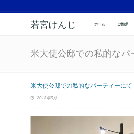
若宮けんじ
ホーム
ご挨拶
米大使公邸での私的
米大使公邸での私的な
米大使公邸での私的なパーティー
2018年5月