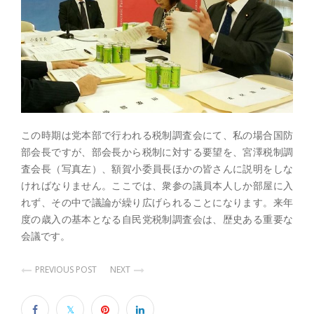
この時期は党本部で行われる税制調査会にて、私の場合国防
部会長ですが、部会長から税制に対する要望を、宮澤税制調
査会長（写真左）、額賀小委員長ほかの皆さんに説明をしな
ければなりません。ここでは、衆参の議員本人しか部屋に入
れず、その中で議論が繰り広げられることになります。来年
度の歳入の基本となる自民党税制調査会は、歴史ある重要な
会議です。
PREVIOUS POST
NEXT