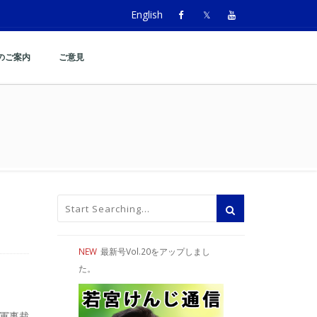
English
のご案内
ご意見
訪問
NEW
最新号Vol.20をアップしまし
た。
軍事裁