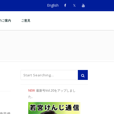
English
のご案内
ご意見
ーでご挨拶
拶
NEW
最新号Vol.20をアップしまし
た。
衛装備