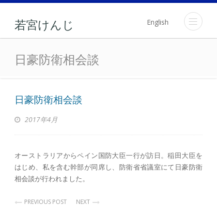
English
若宮けんじ
日豪防衛相会談
日豪防衛相会談
日豪防衛相会談
2017年4月
オーストラリアからペイン国防大臣一行が訪日。稲田大臣を
はじめ、私を含む幹部が同席し、防衛省省議室にて日豪防衛
相会談が行われました。
PREVIOUS POST
NEXT