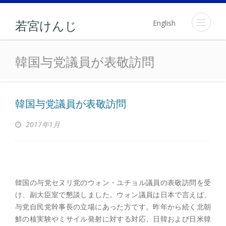
English
若宮けんじ
韓国与党議員が表敬訪問
韓国与党議員が表敬訪問
韓国与党議員が表敬訪問
2017年1月
韓国の与党セヌリ党のウォン・ユチョル議員の表敬訪問を受
け、副大臣室で懇談しました。ウォン議員は日本で言えば、
与党自民党幹事長の立場にあった方です。昨年から続く北朝
鮮の核実験やミサイル発射に対する対応、日韓および日米韓