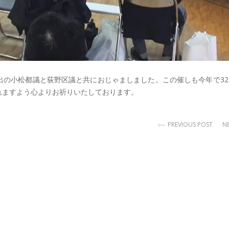
出の小松都議と荻野区議と共におじゃましました。この催しも今年で32
れますよう心よりお祈りいたしております。
PREVIOUS POST
N