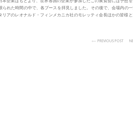
日本企業はもとより、世界各国の企業が参加したこの展覧会には予想を
私も限られた時間の中で、各ブースを拝見しました。その後で、会場内の
タリアのレオナルド・フィンメカニカ社のモレッティ会長ほかの皆様と
PREVIOUS POST
N