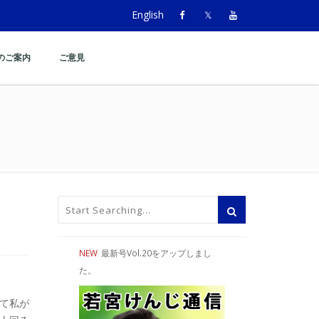
English
のご案内
ご意見
NEW
最新号Vol.20をアップしまし
た。
して私が