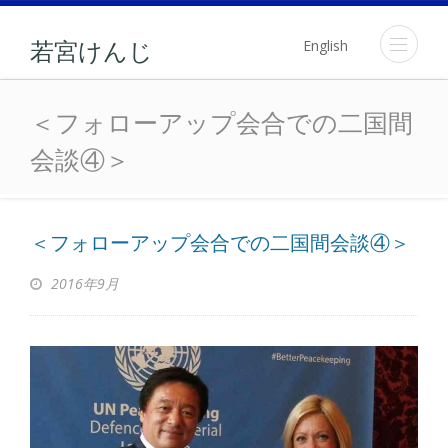
English
若宮けんじ
＜フォローアップ会合で
＜フォローアップ会合での二国間
会談④＞
＜フォローアップ会合での二国間会談④＞
2016年9月