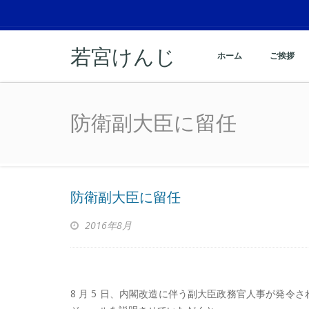
若宮けんじ
ホーム
ご挨拶
防衛副大臣に留任
防衛副大臣に留任
防衛副大臣に留任
2016年8月
8 月 5 日、内閣改造に伴う副大臣政務官人事が発