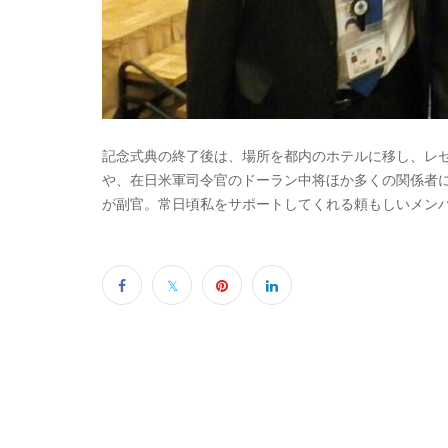
記念式典の終了後は、場所を都内のホテルに移し、レ
や、在日米軍司令官のドーラン中将ほか多くの関係者
が副官。常日頃私をサポートしてくれる頼もしいメン