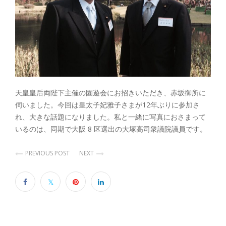
天皇皇后両陛下主催の園遊会にお招きいただき、赤坂御所に
伺いました。今回は皇太子妃雅子さまが12年ぶりに参加さ
れ、大きな話題になりました。私と一緒に写真におさまって
いるのは、同期で大阪 8 区選出の大塚高司衆議院議員です。
PREVIOUS POST
NEXT