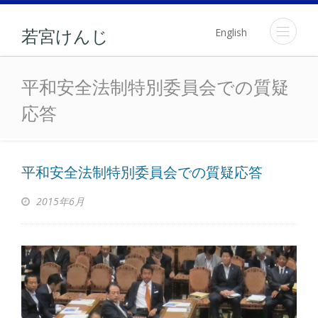
English
若宮けんじ
平和安全法制特別委員会で
平和安全法制特別委員会での質疑
応答
平和安全法制特別委員会での質疑応答
2015年6月