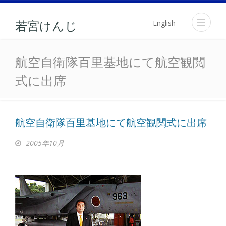
English
若宮けんじ
航空自衛隊百里基地にて航
航空自衛隊百里基地にて航空観閲
式に出席
航空自衛隊百里基地にて航空観閲式に出席
2005年10月